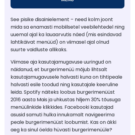
See pisike disainielement – need kolm joont
mida sa enamasti mobiilsetel veebilehtedel ning
uuemal ajal ka lauaarvutis näed (mis esindavad
lahtikäivat menüüd) on viimasel ajal olnud
suurte vaidluste allikaks.
Viimase aja kasutajamugavuse uuringud on
näidanud, et burgerimenüü mõjub lihtsalt
kasutajamugavusele halvasti kuna on tihtipeale
halvasti esile toodud ning kasutajale keeruline
leida. Spotify näiteks loobus burgerimenüüst
2016 aasta Mais ja uhkustas hiljem 30% tõusuga
menüülinkide klikkides. Facebooki kasutajad
asusid samuti hulka innukamalt navigeerima
peale burgerimenüüst loobumist. Kas on äkki
aeg ka sinul öelda hüvasti burgerimenüüle?