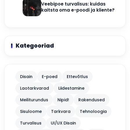
Veebipoe turvalisus: kuidas
kaitsta oma e-poodi ja kliente?
Kategooriad
Disain
E-poed
Ettevõtlus
Laotarkvarad
Liidestamine
Meiliturundus
Nipid!
Rakendused
Sisuloome
Tarkvara
Tehnoloogia
Turvalisus
UI/UX Disain