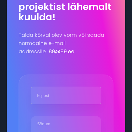
projektist lähemalt
kuulda!
Täida kõrval olev vorm või saada
normaalne e-mail
aadressile
89@89.ee