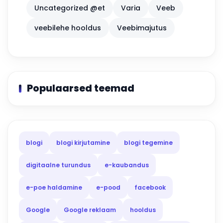
Uncategorized @et
Varia
Veeb
veebilehe hooldus
Veebimajutus
Populaarsed teemad
blogi
blogi kirjutamine
blogi tegemine
digitaalne turundus
e-kaubandus
e-poe haldamine
e-pood
facebook
Google
Google reklaam
hooldus