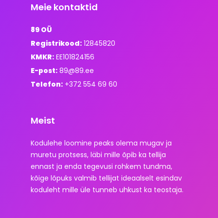
Meie kontaktid
89 OÜ
Registrikood:
12845820
KMKR:
EE101824156
E-post:
89@89.ee
Telefon:
+372 554 69 60
Meist
Kodulehe loomine peaks olema mugav ja
muretu protsess, läbi mille õpib ka tellija
ennast ja enda tegevusi rohkem tundma,
kõige lõpuks valmib tellijat ideaalselt esindav
koduleht mille üle tunneb uhkust ka teostaja.