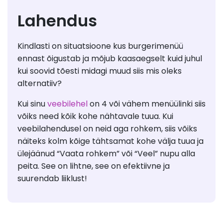
Lahendus
Kindlasti on situatsioone kus burgerimenüü
ennast õigustab ja mõjub kaasaegselt kuid juhul
kui soovid tõesti midagi muud siis mis oleks
alternatiiv?
Kui sinu
veebilehel
on 4 või vähem menüülinki siis
võiks need kõik kohe nähtavale tuua. Kui
veebilahendusel on neid aga rohkem, siis võiks
näiteks kolm kõige tähtsamat kohe välja tuua ja
ülejäänud “Vaata rohkem” või “Veel” nupu alla
peita. See on lihtne, see on efektiivne ja
suurendab liiklust!