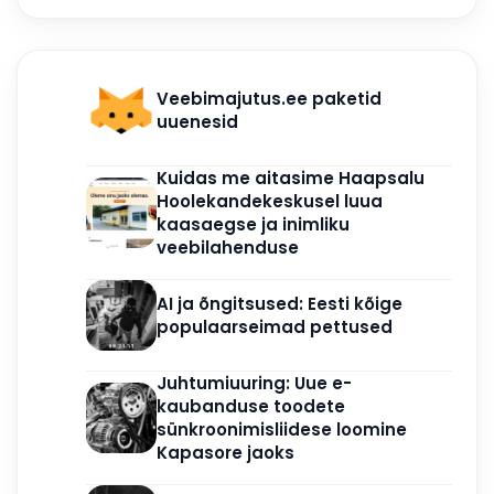
Veebimajutus.ee paketid
uuenesid
Kuidas me aitasime Haapsalu
Hoolekandekeskusel luua
kaasaegse ja inimliku
veebilahenduse
AI ja õngitsused: Eesti kõige
populaarseimad pettused
Juhtumiuuring: Uue e-
kaubanduse toodete
sünkroonimisliidese loomine
Kapasore jaoks