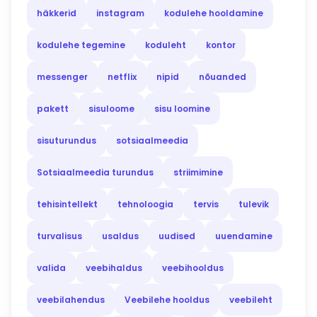
häkkerid
instagram
kodulehe hooldamine
kodulehe tegemine
koduleht
kontor
messenger
netflix
nipid
nõuanded
pakett
sisuloome
sisu loomine
sisuturundus
sotsiaalmeedia
Sotsiaalmeedia turundus
striimimine
tehisintellekt
tehnoloogia
tervis
tulevik
turvalisus
usaldus
uudised
uuendamine
valida
veebihaldus
veebihooldus
veebilahendus
Veebilehe hooldus
veebileht